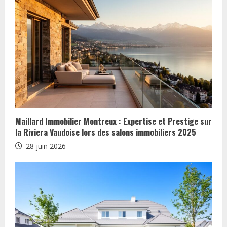
t
i
n
u
e
R
Maillard Immobilier Montreux : Expertise et Prestige sur
e
la Riviera Vaudoise lors des salons immobiliers 2025
28 juin 2026
a
d
i
n