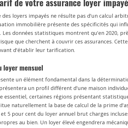
 tarif de votre assurance loyer impay
des loyers impayés ne résulte pas d'un calcul arbitr
ation immobilière présente des spécificités qui inf
é. Les données statistiques montrent qu'en 2020, prè
 risque que cherchent à couvrir ces assurances. Cette
t d'établir leur tarification.
u loyer mensuel
ésente un élément fondamental dans la déterminati
présentera un profil différent d'une maison individue
e essentiel, certaines régions présentant statisti
tue naturellement la base de calcul de la prime d'as
 et 5 pour cent du loyer annuel brut charges incluse
es propres au bien. Un loyer élevé engendrera méca