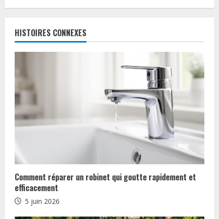
C
o
HISTOIRES CONNEXES
n
t
i
n
u
e
R
Comment réparer un robinet qui goutte rapidement et
e
efficacement
5 juin 2026
a