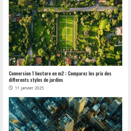
d
i
n
g
Conversion 1 hectare en m2 : Comparez les prix des
differents styles de jardins
11 janvier 2025