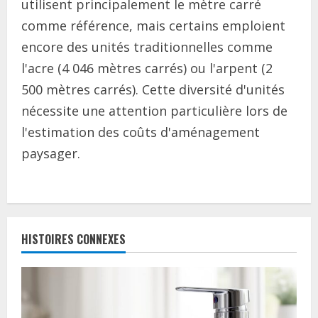
utilisent principalement le mètre carré
comme référence, mais certains emploient
encore des unités traditionnelles comme
l'acre (4 046 mètres carrés) ou l'arpent (2
500 mètres carrés). Cette diversité d'unités
nécessite une attention particulière lors de
l'estimation des coûts d'aménagement
paysager.
C
o
HISTOIRES CONNEXES
n
t
i