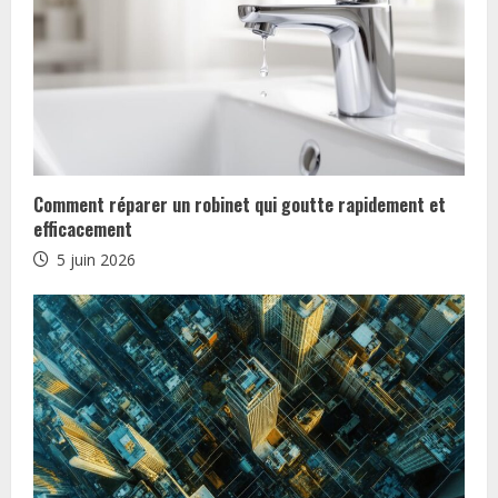
n
u
e
R
Comment réparer un robinet qui goutte rapidement et
e
efficacement
5 juin 2026
a
d
i
n
g