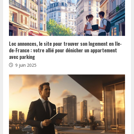
u
e
R
Loc annonces, le site pour trouver son logement en Ile-
e
de-France : votre allié pour dénicher un appartement
avec parking
a
9 juin 2025
d
i
n
g