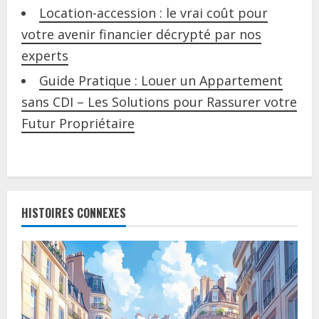
Location-accession : le vrai coût pour
votre avenir financier décrypté par nos
experts
Guide Pratique : Louer un Appartement
sans CDI – Les Solutions pour Rassurer votre
Futur Propriétaire
C
o
HISTOIRES CONNEXES
n
t
i
n