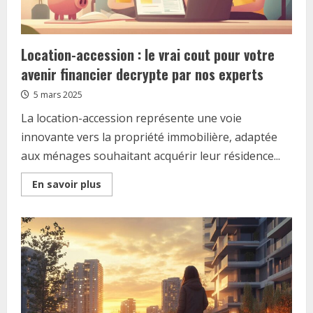
Location-accession : le vrai cout pour votre
avenir financier decrypte par nos experts
5 mars 2025
La location-accession représente une voie
innovante vers la propriété immobilière, adaptée
aux ménages souhaitant acquérir leur résidence...
Read
En savoir plus
more
about
Location-
accession
:
le
vrai
cout
pour
votre
avenir
financier
decrypte