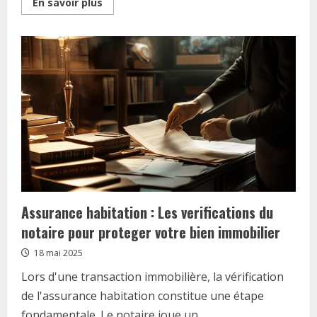
Read
En savoir plus
more
about
Comprendre
le
logement
T2
:
ce
qu’il
faut
savoir
Assurance habitation : Les verifications du
notaire pour proteger votre bien immobilier
18 mai 2025
Lors d'une transaction immobilière, la vérification
de l'assurance habitation constitue une étape
fondamentale. Le notaire joue un...