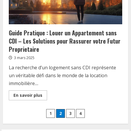
par
nos
experts
Guide Pratique : Louer un Appartement sans
CDI – Les Solutions pour Rassurer votre Futur
Proprietaire
3 mars 2025
La recherche d’un logement sans CDI représente
un véritable défi dans le monde de la location
immobilière....
Read
En savoir plus
more
about
Guide
Pagination
Pratique
1
2
3
4
:
Louer
des
un
Appartement