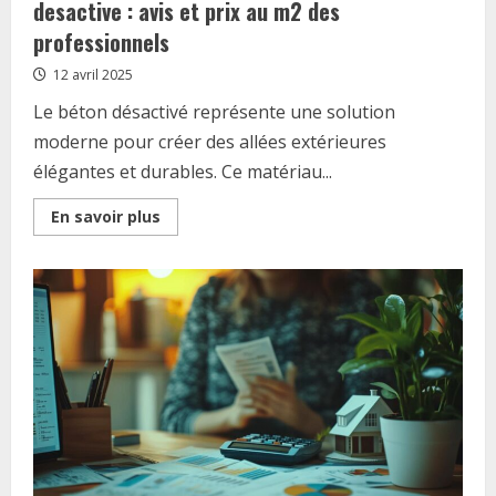
desactive : avis et prix au m2 des
professionnels
12 avril 2025
Le béton désactivé représente une solution
moderne pour créer des allées extérieures
élégantes et durables. Ce matériau...
Read
En savoir plus
more
about
Creez
des
allees
elegantes
avec
le
beton
desactive
:
avis
et
prix
au
m2
des
professionnels