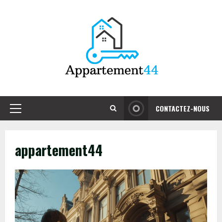
Skip
to
content
CONTACTEZ-NOUS
Primary
Menu
appartement44