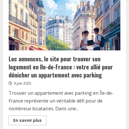
à
la
défiscalisation
immobilière
dans
l’ancien
rénové
Loc annonces, le site pour trouver son
logement en Ile-de-France : votre allié pour
dénicher un appartement avec parking
9 juin 2025
Trouver un appartement avec parking en Île-de-
France représente un véritable défi pour de
nombreux locataires. Dans une...
Read
En savoir plus
more
about