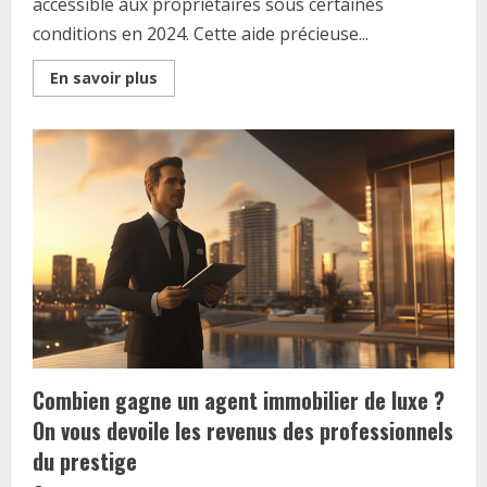
accessible aux propriétaires sous certaines
conditions en 2024. Cette aide précieuse...
Read
En savoir plus
more
about
Les
APL
pour
les
proprietaires
:
Guide
complet
des
aides
cumulables
en
2024
Combien gagne un agent immobilier de luxe ?
On vous devoile les revenus des professionnels
du prestige