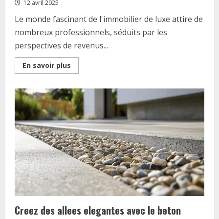
12 avril 2025
Le monde fascinant de l'immobilier de luxe attire de
nombreux professionnels, séduits par les
perspectives de revenus...
Read
En savoir plus
more
about
Combien
gagne
un
agent
immobilier
de
luxe
?
On
vous
devoile
les
revenus
des
professionnels
du
prestige
Creez des allees elegantes avec le beton