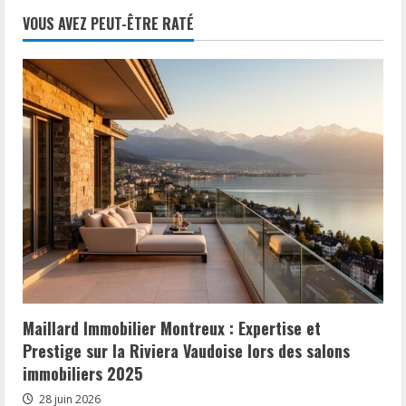
sans
publications
CDI
VOUS AVEZ PEUT-ÊTRE RATÉ
–
Les
Solutions
pour
Rassurer
votre
Futur
Proprietaire
Maillard Immobilier Montreux : Expertise et
Prestige sur la Riviera Vaudoise lors des salons
immobiliers 2025
28 juin 2026