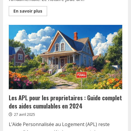
Read
En savoir plus
more
about
Assurance
habitation
:
Les
verifications
du
notaire
pour
proteger
votre
bien
immobilier
Les APL pour les proprietaires : Guide complet
des aides cumulables en 2024
27 avril 2025
L’Aide Personnalisée au Logement (APL) reste