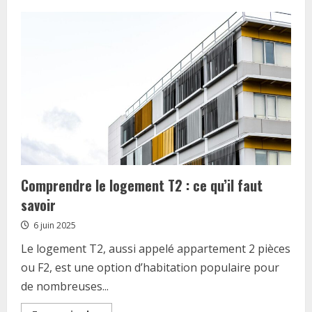
Loc
annonces,
le
site
pour
trouver
son
logement
en
Ile-
de-
France
:
votre
allié
pour
dénicher
un
Comprendre le logement T2 : ce qu’il faut
appartement
avec
savoir
parking
6 juin 2025
Le logement T2, aussi appelé appartement 2 pièces
ou F2, est une option d’habitation populaire pour
de nombreuses...