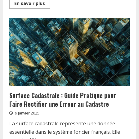
Read
En savoir plus
more
about
Conversion
1
hectare
en
m2
:
Comparez
les
prix
des
differents
styles
de
jardins
Surface Cadastrale : Guide Pratique pour
Faire Rectifier une Erreur au Cadastre
9 janvier 2025
La surface cadastrale représente une donnée
essentielle dans le système foncier français. Elle