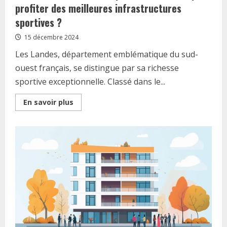
profiter des meilleures infrastructures
sportives ?
15 décembre 2024
Les Landes, département emblématique du sud-
ouest français, se distingue par sa richesse
sportive exceptionnelle. Classé dans le...
Read
En savoir plus
more
about
Vivre
dans
les
Landes
:
quelle
ville
choisir
pour
profiter
des
meilleures
infrastructures
sportives
?