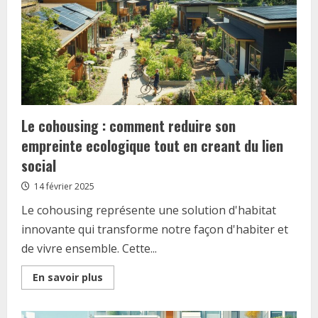
la
Loi
Pinel
:
Tout
comprendre
sur
vos
devoirs
de
bailleur
Le cohousing : comment reduire son
empreinte ecologique tout en creant du lien
social
14 février 2025
Le cohousing représente une solution d'habitat
innovante qui transforme notre façon d'habiter et
de vivre ensemble. Cette...
Read
En savoir plus
more
about
Le
cohousing