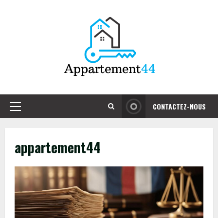
Skip
to
content
CONTACTEZ-NOUS
Primary
Menu
appartement44