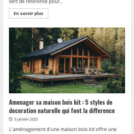
sert de référence pour...
Read
En savoir plus
more
about
Surface
Cadastrale
:
Guide
Pratique
pour
Faire
Rectifier
une
Erreur
au
Cadastre
Amenager sa maison bois kit : 5 styles de
decoration naturelle qui font la difference
5 janvier 2025
L'aménagement d'une maison bois kit offre une