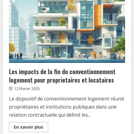
:
comment
reduire
son
empreinte
ecologique
tout
en
creant
du
lien
social
Les impacts de la fin du conventionnement
logement pour proprietaires et locataires
12 février 2025
Le dispositif de conventionnement logement réunit
propriétaires et institutions publiques dans une
relation contractuelle qui définit les...
Read
En savoir plus
more