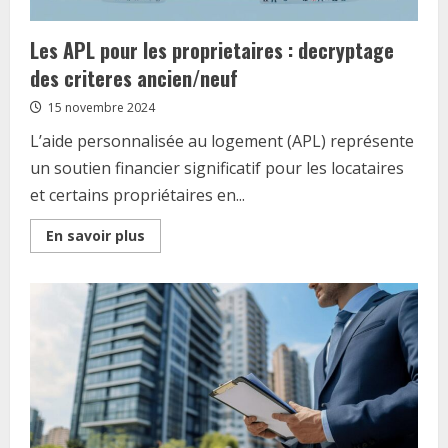
Les APL pour les proprietaires : decryptage
des criteres ancien/neuf
15 novembre 2024
L’aide personnalisée au logement (APL) représente
un soutien financier significatif pour les locataires
et certains propriétaires en...
Read
En savoir plus
more
about
Les
APL
pour
les
proprietaires
:
decryptage
des
criteres
ancien/neuf