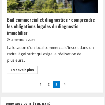
Bail commercial et diagnostics : comprendre
les obligations legales du diagnostic
immobilier
3 novembre 2024
La location d’un local commercial s’inscrit dans un
cadre légal strict qui exige la réalisation de
plusieurs...
Read
En savoir plus
more
about
Bail
Pagination
commercial
1
2
3
4
et
diagnostics
des
:
comprendre
les
obligations
VOUS AVEZ PEUT-ÊTRE RATÉ