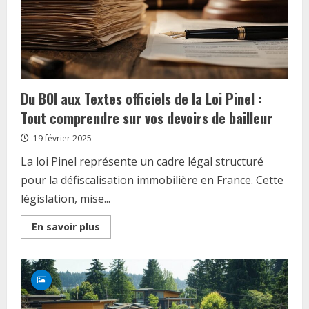
Du BOI aux Textes officiels de la Loi Pinel :
Tout comprendre sur vos devoirs de bailleur
19 février 2025
La loi Pinel représente un cadre légal structuré
pour la défiscalisation immobilière en France. Cette
législation, mise...
Read
En savoir plus
more
about
Du
BOI
aux
Textes
officiels
de