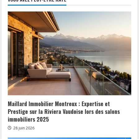
publications
legales
du
diagnostic
immobilier
Maillard Immobilier Montreux : Expertise et
Prestige sur la Riviera Vaudoise lors des salons
immobiliers 2025
28 juin 2026