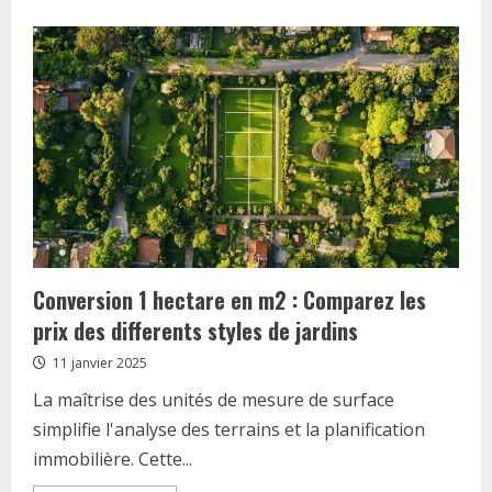
about
Les
impacts
de
la
fin
du
conventionnement
logement
pour
proprietaires
et
locataires
Conversion 1 hectare en m2 : Comparez les
prix des differents styles de jardins
11 janvier 2025
La maîtrise des unités de mesure de surface
simplifie l'analyse des terrains et la planification
immobilière. Cette...