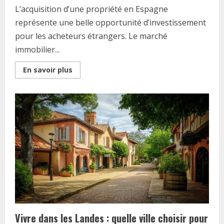
L’acquisition d’une propriété en Espagne
représente une belle opportunité d’investissement
pour les acheteurs étrangers. Le marché
immobilier...
Read
En savoir plus
more
about
Les
pieges
a
eviter
pour
acheter
une
maison
en
Espagne
et
realiser
une
bonne
affaire
Vivre dans les Landes : quelle ville choisir pour