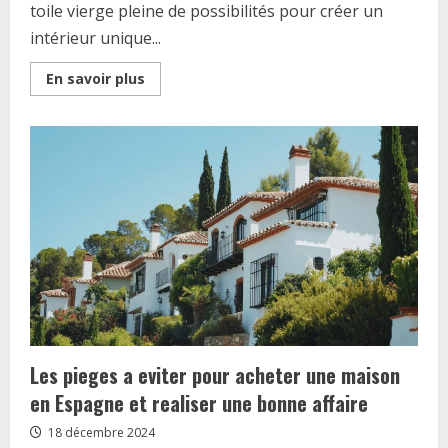
toile vierge pleine de possibilités pour créer un
intérieur unique...
Read
En savoir plus
more
about
Amenager
sa
maison
bois
kit
:
5
styles
de
decoration
naturelle
qui
font
la
difference
Les pieges a eviter pour acheter une maison
en Espagne et realiser une bonne affaire
18 décembre 2024