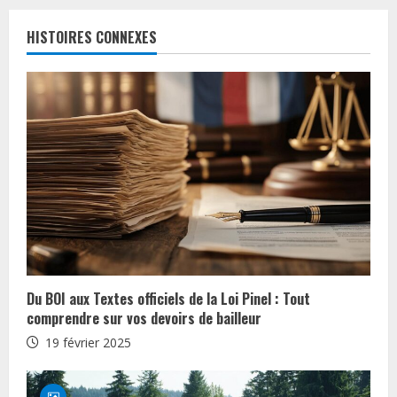
o
HISTOIRES CONNEXES
n
t
i
n
u
e
R
Du BOI aux Textes officiels de la Loi Pinel : Tout
e
comprendre sur vos devoirs de bailleur
19 février 2025
a
d