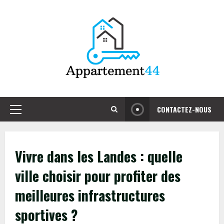
Skip
to
content
CONTACTEZ-NOUS
Primary
Menu
Vivre dans les Landes : quelle
ville choisir pour profiter des
meilleures infrastructures
sportives ?