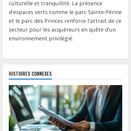
culturelle et tranquillité. La présence
d'espaces verts comme le parc Sainte-Périne
et le parc des Princes renforce l'attrait de ce
secteur pour les acquéreurs en quête d'un
environnement privilégié.
C
o
HISTOIRES CONNEXES
n
t
i
n
u