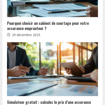
e
R
Pourquoi choisir un cabinet de courtage pour votre
e
assurance emprunteur ?
29 décembre 2025
a
d
i
n
g
Simulateur gratuit : calculez le prix d’une assurance